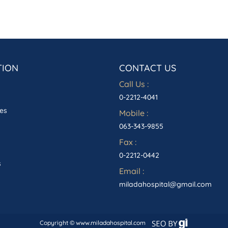
TION
CONTACT US
Call Us :
0-2212-4041
es
Mobile :
063-343-9855
Fax :
0-2212-0442
s
Email :
miladahospital@gmail.com
Copyright © www.miladahospital.com