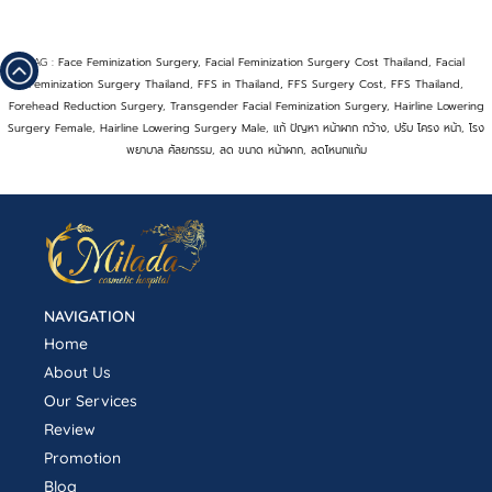
TAG :
Face Feminization Surgery
,
Facial Feminization Surgery Cost Thailand
,
Facial
Feminization Surgery Thailand
,
FFS in Thailand, FFS Surgery Cost
,
FFS Thailand
,
Forehead Reduction Surgery
,
Transgender Facial Feminization Surgery
,
Hairline Lowering
Surgery Female
,
Hairline Lowering Surgery Male
,
แก้ ปัญหา หน้าผาก กว้าง
,
ปรับ โครง หน้า
,
โรง
พยาบาล ศัลยกรรม
,
ลด ขนาด หน้าผาก
,
ลดโหนกแก้ม
NAVIGATION
Home
About Us
Our Services
Review
Promotion
Blog