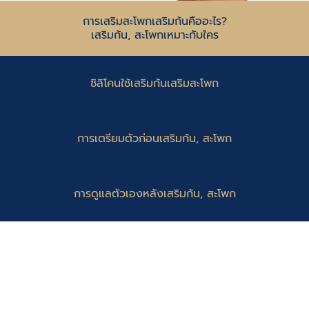
การเสริมสะโพกเสริมก้นคืออะไร?
เสริมก้น, สะโพกเหมาะกับใคร
ซิลิโคนใช้เสริมก้นเสริมสะโพก
การเตรียมตัวก่อนเสริมก้น, สะโพก
การดูแลตัวเองหลังเสริมก้น, สะโพก